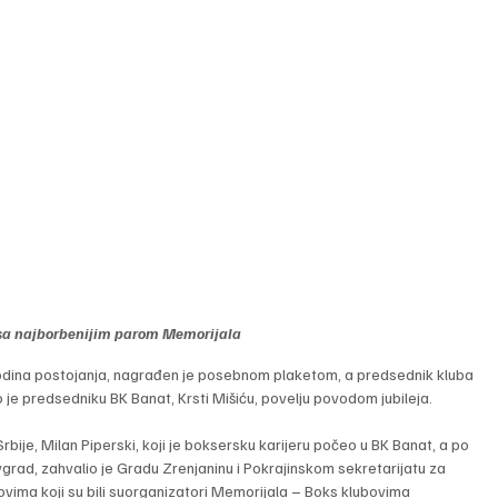
sa najborbenijim parom Memorijala
odina postojanja, nagrađen je posebnom plaketom, a predsednik kluba 
 je predsedniku BK Banat, Krsti Mišiću, povelju povodom jubileja.
bije, Milan Piperski, koji je boksersku karijeru počeo u BK Banat, a po 
rad, zahvalio je Gradu Zrenjaninu i Pokrajinskom sekretarijatu za 
bovima koji su bili suorganizatori Memorijala – Boks klubovima 