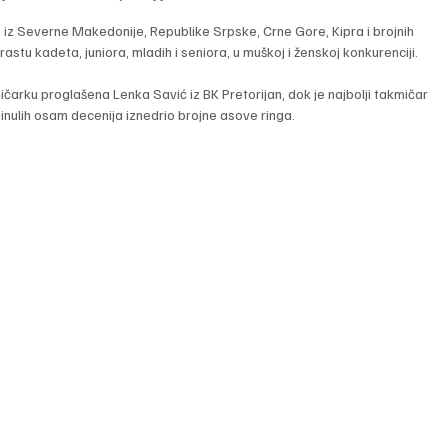
 iz Severne Makedonije, Republike Srpske, Crne Gore, Kipra i brojnih 
stu kadeta, juniora, mladih i seniora, u muškoj i ženskoj konkurenciji.
ičarku proglašena Lenka Savić iz BK Pretorijan, dok je najbolji takmičar 
minulih osam decenija iznedrio brojne asove ringa.