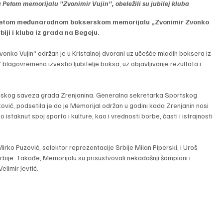
 Petom memorijalu "Zvonimir Vujin", obeležili su jubilej kluba
a Petom međunarodnom bokserskom memorijalu „Zvonimir Zvonko 
biji i kluba iz grada na Begeju.
nko Vujin“ održan je u Kristalnoj dvorani uz učešće mladih boksera iz 
 blagovremeno izvestio ljubitelje boksa, uz objavljivanje rezultata i 
portskog saveza grada Zrenjanina. Generalna sekretarka Sportskog 
ić, podsetila je da je Memorijal održan u godini kada Zrenjanin nosi 
 istaknut spoj sporta i kulture, kao i vrednosti borbe, časti i istrajnosti 
Mirko Puzović, selektor reprezentacije Srbije Milan Piperski, i Uroš 
ije. Takođe, Memorijalu su prisustvovali nekadašnji šampioni i 
elimir Jevtić.