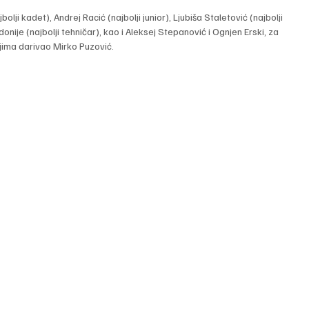
olji kadet), Andrej Racić (najbolji junior), Ljubiša Staletović (najbolji 
 (najbolji tehničar), kao i Aleksej Stepanović i Ognjen Erski, za 
ejima darivao Mirko Puzović.