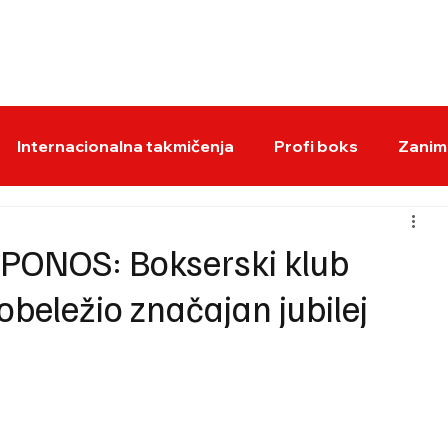
BOKS VESTI
KS
Internacionalna takmičenja
Profi boks
Zaniml
PONOS: Bokserski klub
obeležio značajan jubilej