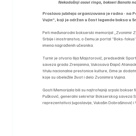
Nekadašnji asovi ringa, bokseri Banata na
Proslava jubileja organizovana je radno - n
Vujin“, koji je održan u čast legende boksa u Sr
Peti međunarodni bokserski memorijal „Zvonimir Zvo
Srbije i inostranstva, o čemu je portal “Boks-fokus”
imena nagrađenih učesnika.
Turnir je otvorio Ilija Majstorović, predsednik S
saveza grada Zrenjanina, Vukosava Đapić Atanackov
titulu nacionalne prestonice kulture, čime je dodatno
koje su obeležile život i delo Zvonimira Vujina.
Gosti Memorijala bili su najtrofejniji srpski bokser 
Pušković, generalni sekretar Bokserskog saveza Srb
reprezentativci Jugoslavije, Vukašin Dobrašinović i V