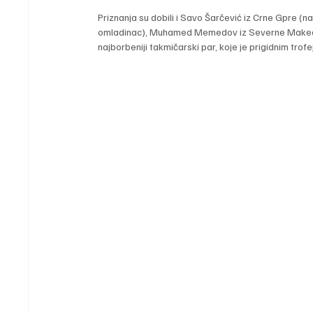
Priznanja su dobili i Savo Šarčević iz Crne Gpre (najb
omladinac), Muhamed Memedov iz Severne Makedonije
najborbeniji takmičarski par, koje je prigidnim trof