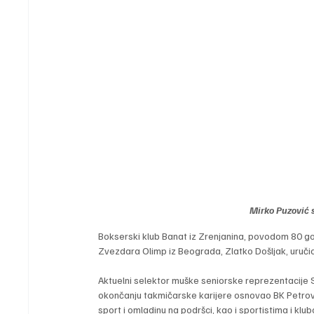
Mirko Puzović 
Bokserski klub Banat iz Zrenjanina, povodom 80 g
Zvezdara Olimp iz Beograda, Zlatko Došljak, uručio
Aktuelni selektor muške seniorske reprezentacije Sr
okončanju takmičarske karijere osnovao BK Petrovg
sport i omladinu na podršci, kao i sportistima i klu