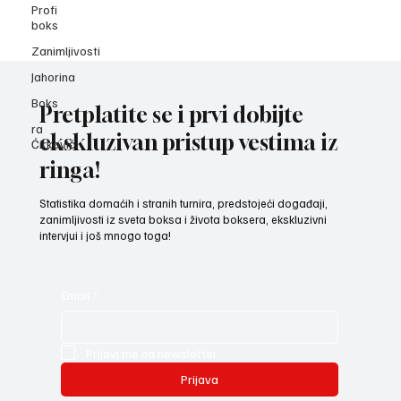
Profi
boks
Zanimljivosti
Jahorina
Boks
Pretplatite se i prvi dobijte
ra
ekskluzivan pristup vestima iz
Ćirković
ringa!
Statistika domaćih i stranih turnira, predstojeći događaji,
zanimljivosti iz sveta boksa i života boksera, ekskluzivni
intervjui i još mnogo toga!
Email
*
Prijavi me na newsletter.
Prijava