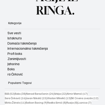
RINGA.
Kategorije
Sve vesti
Istaknuto
Domaća takmičenja
Internacionalna takmičenja
Profi boks
Zanimljivosti
Jahorina
Boks
ra Ćirković
Popularni Tagovi
52 posts
38 posts
24 posts
22 posts
17 posts
BSS
(52)
Boks
(38)
Nenad Borovčanin
(24)
Srbija
(22)
Almir Memić
(17)
16 posts
15 posts
13 posts
12 po
Sara Ćirković
(16)
Jovan Nikolić
(15)
Vladan Miketić
(13)
BK Crvena zvezda
(12)
11 posts
9 posts
8 posts
8 posts
7 posts
Mirko Ždralo
(11)
Balkan Boxing
(9)
Rastko Simić
(8)
Rusija
(8)
Loznica
(7)