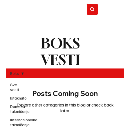
BOKS
BO
REC
VESTI
Boks
Sve
vesti
Posts Coming Soon
Istaknuto
Explore other categories in this blog or check back
Domaća
later.
takmičenja
Internacionalna
takmičenja