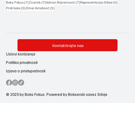
7 posts
7 posts
7 posts
5 posts
Boks-Fokus
(7)
Zvornik
(7)
Adnan Bajramović
(7)
Reprezentacija Srbije
(5)
5 posts
5 posts
Profi boks
(5)
Omer Ametović
(5)
Kontaktirajte nas
Uslovi korišćenja
Politika privatnosti
Izjava o pristupačnosti
© 2025 by Boks Fokus. Powered by Bokserski savez Srbije.