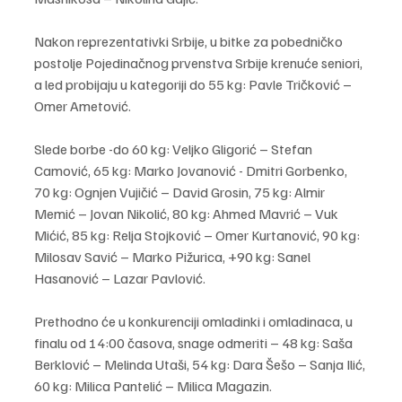
Nakon reprezentativki Srbije, u bitke za pobedničko 
postolje Pojedinačnog prvenstva Srbije krenuće seniori, 
a led probijaju u kategoriji do 55 kg: Pavle Tričković – 
Omer Ametović.
Slede borbe -do 60 kg: Veljko Gligorić – Stefan 
Camović, 65 kg: Marko Jovanović - Dmitri Gorbenko, 
70 kg: Ognjen Vujičić – David Grosin, 75 kg: Almir 
Memić – Jovan Nikolić, 80 kg: Ahmed Mavrić – Vuk 
Mićić, 85 kg: Relja Stojković – Omer Kurtanović, 90 kg: 
Milosav Savić – Marko Pižurica, +90 kg: Sanel 
Hasanović – Lazar Pavlović.
Prethodno će u konkurenciji omladinki i omladinaca, u 
finalu od 14:00 časova, snage odmeriti – 48 kg: Saša 
Berklović – Melinda Utaši, 54 kg: Dara Šešo – Sanja Ilić, 
60 kg: Milica Pantelić – Milica Magazin.