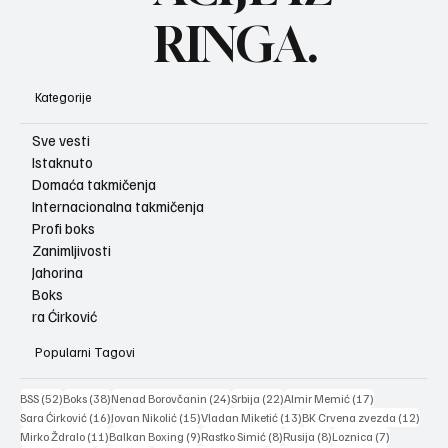
RINGA.
Kategorije
Sve vesti
Istaknuto
Domaća takmičenja
Internacionalna takmičenja
Profi boks
Zanimljivosti
Jahorina
Boks
ra Ćirković
Popularni Tagovi
52 posts
38 posts
24 posts
22 posts
17 posts
BSS
(52)
Boks
(38)
Nenad Borovčanin
(24)
Srbija
(22)
Almir Memić
(17)
16 posts
15 posts
13 posts
12 po
Sara Ćirković
(16)
Jovan Nikolić
(15)
Vladan Miketić
(13)
BK Crvena zvezda
(12)
11 posts
9 posts
8 posts
8 posts
7 posts
Mirko Ždralo
(11)
Balkan Boxing
(9)
Rastko Simić
(8)
Rusija
(8)
Loznica
(7)