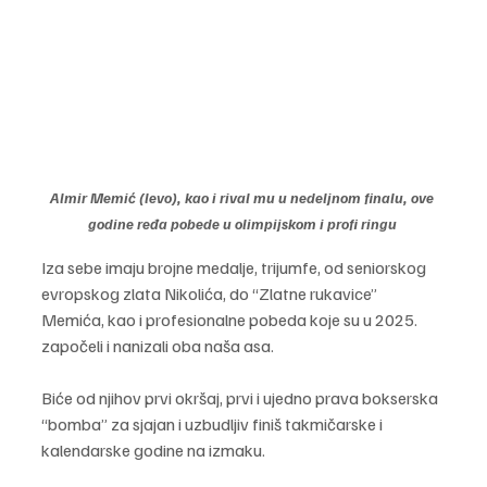
Almir Memić (levo), kao i rival mu u nedeljnom finalu, ove 
godine ređa pobede u olimpijskom i profi ringu 
Iza sebe imaju brojne medalje, trijumfe, od seniorskog 
evropskog zlata Nikolića, do “Zlatne rukavice” 
Memića, kao i profesionalne pobeda koje su u 2025. 
započeli i nanizali oba naša asa.
Biće od njihov prvi okršaj, prvi i ujedno prava bokserska 
“bomba” za sjajan i uzbudljiv finiš takmičarske i 
kalendarske godine na izmaku.