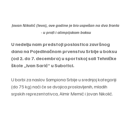
Jovan Nikolić (levo), ove godine je bio uspešan na dva fronta 
- u profi i olimpijskom boksu
U nedelju nam predstoji poslastica završnog 
dana na Pojedinačnom prvenstvu Srbije u boksu 
(od 2. do 7. decembra) u sportskoj sali Tehničke 
škole „Ivan Sarić“ u Subotici.
U borbi za naslov šampiona Srbije u srednjoj kategoriji 
(do 75 kg) naći će se dvojica proslavljenih, mladih 
srpskih reprezentativca, Almir Memić i Jovan Nikolić.