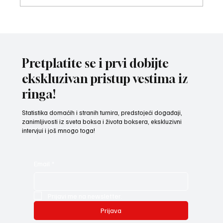
ODRŽAN BOKSERSKI FORUM Za još jaču
Srbiju - kroz regione u nove pobede!
Pretplatite se i prvi dobijte
ekskluzivan pristup vestima iz
ringa!
Statistika domaćih i stranih turnira, predstojeći događaji,
zanimljivosti iz sveta boksa i života boksera, ekskluzivni
intervjui i još mnogo toga!
Email
*
Prijavi me na newsletter.
Prijava