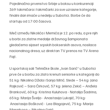
Pojedinačno prvenstvo Srbije u boksu u konkurenciji 
369 takmičara i takmičarki za sve uzrasne kategorije, 
finalni dan imaće u nedelju u Subotici. Borbe će da 
startuju od 17:00 časova.
Meč između Nikolića i Memića je 12. po redu, a pre njih 
u borbi za zlatne medalje državnog šampionata 
gledaćemo sijaset srpskih bokserskih asova, nosilaca 
nacionalnog dresa, uz direktan TV prenos na TV Arena 
Fajt.
U sportskoj sali Tehničke škole „Ivan Sarić“ u Subotici 
prve će u borbu za zlato krenuti seniorke u kategoriji do 
51 kg: Nikolina Džida i Sanja Mitić. Slede – 54 kg: Jana 
Rajković – Sara Ćirković, 57 kg: Jelena Zekić – Anđela 
Branković, 60 kg: Kristina Kuluhova - Natalija Šadrina, 
65 kg: Marija Šveljo - Anastasija Lukajić, 70 kg: 
 Anastasija Bošković - Lea Blagojević, 75 kg: Marija 
Masnikosa – Nikolina Gajić.