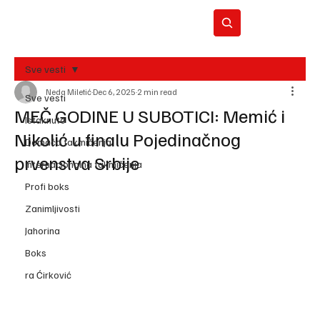
Sve vesti
Neda Miletić
Dec 6, 2025
2 min read
BO
Sve vesti
REC
MEČ GODINE U SUBOTICI: Memić i
Istaknuto
Nikolić u finalu Pojedinačnog
Domaća takmičenja
prvenstva Srbije
Internacionalna takmičenja
Profi boks
Zanimljivosti
Jahorina
Boks
ra Ćirković