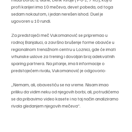
profi karijeri ima 10 mečeva, devet pobeda, od toga 
sedam nokautom, i jedan nerešen ishod. Duel je 
ugovoren u 10 rundi.
Za predstojeći meč Vukomanović se pripremao u 
rodnoj Banjaluci, a završno brušenje forme obaviće u 
regionalnom trenažnom centru u Loznici, gde će imati 
vrhunske uslove za trening i dovoljan broj adekvatnih 
sparing partnera. Na pitanje, ima li informacije o 
predstojećem rivalu, Vukomanović je odgovorio:
„Nemam, ali, obavestiću se na vreme. Nisam imao 
priliku da vidim neku od njegovih borbi, ali, potrudićemo 
se da pribavimo video kasete i na taj način analiziramo 
rivala gledanjem njegovih mečeva“.