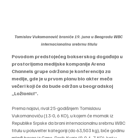
Tomislav Vukomanović braniće 19. juna u Beogradu WBC 
internacionalnu srebrnu titulu
Povodom predstojećeg bokserskog događaja u 
prostorijama medijske kompanije Arena 
Channels grupe održana je konferencija za 
medije, gde je u prvom planu bio akter meča 
večeri koji će da bude održan u beogradskoj 
„Ložionici“.
Prema najavi, rival 25-godišnjem Tomislavu 
Vukomanoviću (13-0, 6 KO), u kojem će momak iz 
Republike Srpske da brani internacionalnu srebrnu WBC 
titulu u poluvelter kategoriji (do 63,503 kg), biće godinu 
mlađi borac iz Gane, Derik Kvaje (9-0-1, 7 KO), koji u 