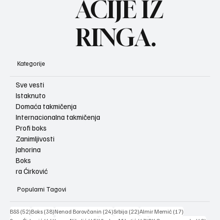
ACIJE IZ
RINGA.
Kategorije
Sve vesti
Istaknuto
Domaća takmičenja
Internacionalna takmičenja
Profi boks
Zanimljivosti
Jahorina
Boks
ra Ćirković
Popularni Tagovi
52 posts
38 posts
24 posts
22 posts
17 posts
BSS
(52)
Boks
(38)
Nenad Borovčanin
(24)
Srbija
(22)
Almir Memić
(17)