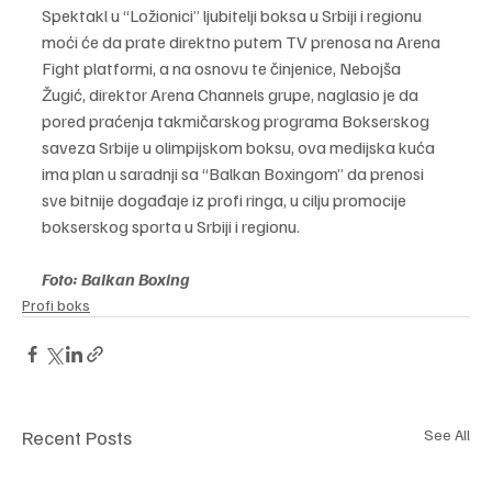
Spektakl u “Ložionici” ljubitelji boksa u Srbiji i regionu 
moći će da prate direktno putem TV prenosa na Arena 
Fight platformi, a na osnovu te činjenice, Nebojša 
Žugić, direktor Arena Channels grupe, naglasio je da 
pored praćenja takmičarskog programa Bokserskog 
saveza Srbije u olimpijskom boksu, ova medijska kuća 
ima plan u saradnji sa “Balkan Boxingom” da prenosi 
sve bitnije događaje iz profi ringa, u cilju promocije 
bokserskog sporta u Srbiji i regionu.
Foto: Balkan Boxing
Profi boks
Recent Posts
See All