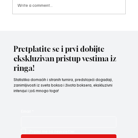
Write a comment...
GRADSKI TRG U TUTINU PREPLAVILI
BOKSERSKI POKLONICI: Ersan Gurdijeljac
izmamio salve aplauza i ovacije navijača
Pretplatite se i prvi dobijte
ekskluzivan pristup vestima iz
ringa!
Statistika domaćih i stranih turnira, predstojeći događaji,
zanimljivosti iz sveta boksa i života boksera, ekskluzivni
intervjui i još mnogo toga!
Email
*
Prijavi me na newsletter.