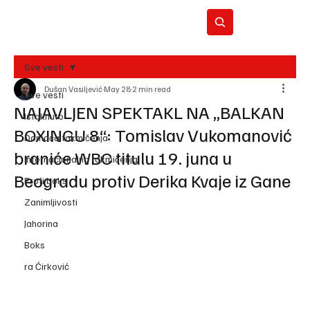
Sve vesti
Dušan Vasiljević
May 28
2 min read
BO
Sve vesti
REC
NAJAVLJEN SPEKTAKL NA „BALKAN
Istaknuto
BOXINGU 8“: Tomislav Vukomanović
Domaća takmičenja
braniće WBC titulu 19. juna u
Internacionalna takmičenja
Beogradu protiv Derika Kvaje iz Gane
Profi boks
Zanimljivosti
Jahorina
Boks
ra Ćirković