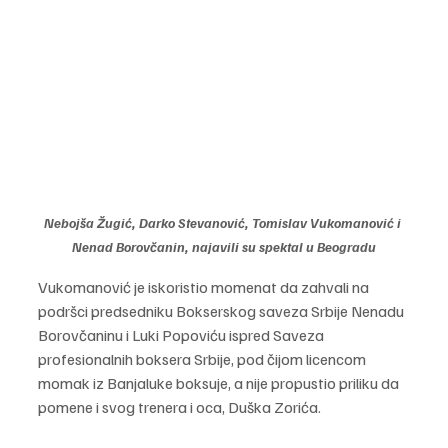
Nebojša Žugić, Darko Stevanović, Tomislav Vukomanović i 
Nenad Borovčanin, najavili su spektal u Beogradu
Vukomanović je iskoristio momenat da zahvali na 
podršci predsedniku Bokserskog saveza Srbije Nenadu 
Borovčaninu i Luki Popoviću ispred Saveza 
profesionalnih boksera Srbije, pod čijom licencom 
momak iz Banjaluke boksuje, a nije propustio priliku da 
pomene i svog trenera i oca, Duška Zorića.