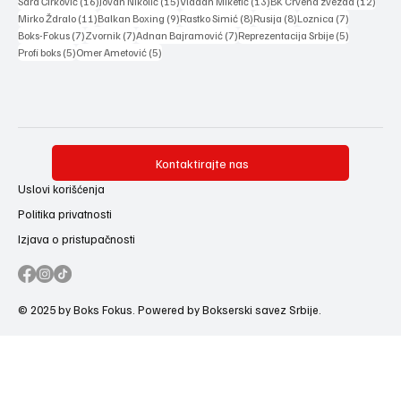
16 posts
15 posts
13 posts
12 po
Sara Ćirković
(16)
Jovan Nikolić
(15)
Vladan Miketić
(13)
BK Crvena zvezda
(12)
11 posts
9 posts
8 posts
8 posts
7 posts
Mirko Ždralo
(11)
Balkan Boxing
(9)
Rastko Simić
(8)
Rusija
(8)
Loznica
(7)
7 posts
7 posts
7 posts
5 posts
Boks-Fokus
(7)
Zvornik
(7)
Adnan Bajramović
(7)
Reprezentacija Srbije
(5)
5 posts
5 posts
Profi boks
(5)
Omer Ametović
(5)
Kontaktirajte nas
Uslovi korišćenja
Politika privatnosti
Izjava o pristupačnosti
© 2025 by Boks Fokus. Powered by Bokserski savez Srbije.