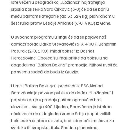
Iste večeri u beogradskoj „Ložionici“ najtrofejnija 
srpska bokserka Sara Ćirković (3-0) će da se bori u 
meču bantam kategorije (do 53,524 kg) planiranom u 
šest rundi protiv Leticije Amanue (6-0, 4 KO) iz Gane.
U uvodnom programu u ringu će da se pojave naš 
domaći borac Darko Stevanović (6-9, 4 KO) i Benjamin 
Poturak (2-0, 1 KO), mladi bokser iz Bosne i 
Hercegovine. Obojica su imali prilike da boksuju na 
događajima “Balkan Boxing” promocije. Njihovi rivali će 
po svemu sudeći da budu iz Gruzije.
U ime “Balkan Boxinga”, predsednik BSS Nenad 
Borovčanin je pozvao publiku da dođe u “Ložionicu” i 
potvrdio da je u prodaju pušten ogranučen broj 
ulaznica – svega 400. Ujedno, Borovčanin je istakao 
očekivanja da u dogledno vreme Srbija poput velikih 
bokserskh centara u svetu, bude domaćin mečeva za 
svetsku ili evropsku titulu. Shodno planovima, 