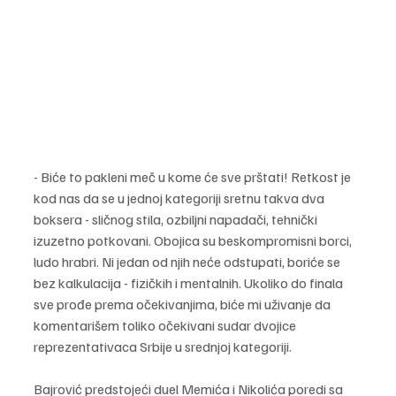
- Biće to pakleni meč u kome će sve prštati! Retkost je 
kod nas da se u jednoj kategoriji sretnu takva dva 
boksera - sličnog stila, ozbiljni napadači, tehnički 
izuzetno potkovani. Obojica su beskompromisni borci, 
ludo hrabri. Ni jedan od njih neće odstupati, boriće se 
bez kalkulacija - fizičkih i mentalnih. Ukoliko do finala 
sve prođe prema očekivanjima, biće mi uživanje da 
komentarišem toliko očekivani sudar dvojice 
reprezentativaca Srbije u srednjoj kategoriji.
Bajrović predstojeći duel Memića i Nikolića poredi sa 