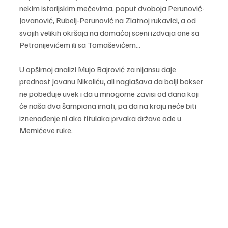
nekim istorijskim mečevima, poput dvoboja Perunović-
Jovanović, Rubelj-Perunović na Zlatnoj rukavici, a od 
svojih velikih okršaja na domaćoj sceni izdvaja one sa 
Petronijevićem ili sa Tomaševićem...
U opširnoj analizi Mujo Bajrović za nijansu daje 
prednost Jovanu Nikoliću, ali naglašava da bolji bokser 
ne pobeđuje uvek i da u mnogome zavisi od dana koji 
će naša dva šampiona imati, pa da na kraju neće biti 
iznenađenje ni ako titulaka prvaka države ode u 
Memićeve ruke.