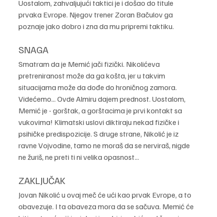
Uostalom, zahvaljujući taktici je i došao do titule 
prvaka Evrope. Njegov trener Zoran Bačulov ga 
poznaje jako dobro i zna da mu pripremi taktiku.
SNAGA
Smatram da je Memić jači fizički. Nikolićeva 
pretreniranost može da ga košta, jer u takvim 
situacijama može da dođe do hroničnog zamora. 
Videćemo... Ovde Almiru dajem prednost. Uostalom, 
Memić je - gorštak, a gorštacima je prvi kontakt sa 
vukovima! Klimatski uslovi diktiraju nekad fizičke i 
psihičke predispozicije. S druge strane, Nikolić je iz 
ravne Vojvodine, tamo ne moraš da se nerviraš, nigde 
ne žuriš, ne preti ti ni velika opasnost...
ZAKLJUČAK
Jovan Nikolić u ovaj meč će ući kao prvak Evrope, a to 
obavezuje. I ta obaveza mora da se sačuva. Memić će 