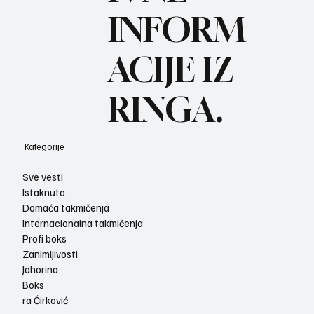
BO
INFORM
ACIJE IZ
RINGA.
Kategorije
Sve vesti
Istaknuto
Domaća takmičenja
Internacionalna takmičenja
Profi boks
Zanimljivosti
Jahorina
Boks
ra Ćirković