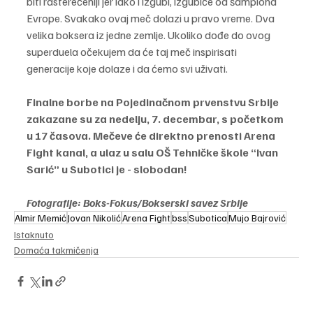
biti rasterećeniji jer iako i izgubi, izgubiće od šampiona 
Evrope. Svakako ovaj meč dolazi u pravo vreme. Dva 
velika boksera iz jedne zemlje. Ukoliko dođe do ovog 
superduela očekujem da će taj meč inspirisati 
generacije koje dolaze i da ćemo svi uživati.
Finalne borbe na Pojedinačnom prvenstvu Srbije 
zakazane su za nedelju, 7. decembar, s početkom 
u 17 časova. Mečeve će direktno prenosti Arena 
Fight kanal, a ulaz u salu OŠ 
Tehničke škole “Ivan 
Sarić” u Subotici je - slobodan!
Fotografije: Boks-Fokus/Bokserski savez Srbije
Almir Memić
Jovan Nikolić
Arena Fight
bss
Subotica
Mujo Bajrović
Istaknuto
Domaća takmičenja