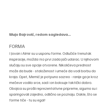
Mujo Bajrović, redom sagledava...
FORMA
I Jovan i Almir su u usponu forme. Odlučiće trenutak 
inspiracije, možda i ko prvi zada jači udarac. U njihovom 
slučaju su sve opcije otvorene. Nikolićeva prednost 
može da bude - staloženost i umeće da vodi borbu do 
kraja. Opet, Memić je potpuno sazreo - ranije ga je kroz 
mečeve vodilo srce, sad i on boksuje taktički dobro. 
Obojica su prošli reprezentativne pripreme, sigurno su i 
sparingovali zajedno, odlično se poznaju. Dakle, što se 
forme tiče - tu su egal!