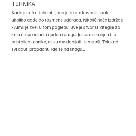
TEHNIKA
Kada je reč o tehnici - Joca je tu potkovaniji. Ipak, 
ukoliko dođe do razmene udaraca, Nikolić neće izdržati 
- Almir je zver u tom pogledu. Sve je stvar strategije za 
koju će se odlučiti i jedan i drugi... Ja sam u karijeri bio 
pristalica tehnike, ali su me dobijali i tempaši. Tek kad 
svi aduti propadnu, ide se na snagu...