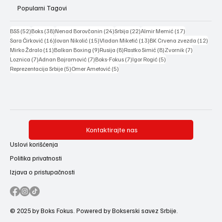
Popularni Tagovi
52 posts
38 posts
24 posts
22 posts
17 posts
BSS
(52)
Boks
(38)
Nenad Borovčanin
(24)
Srbija
(22)
Almir Memić
(17)
16 posts
15 posts
13 posts
12 po
Sara Ćirković
(16)
Jovan Nikolić
(15)
Vladan Miketić
(13)
BK Crvena zvezda
(12)
11 posts
9 posts
8 posts
8 posts
7 posts
Mirko Ždralo
(11)
Balkan Boxing
(9)
Rusija
(8)
Rastko Simić
(8)
Zvornik
(7)
7 posts
7 posts
7 posts
5 posts
Loznica
(7)
Adnan Bajramović
(7)
Boks-Fokus
(7)
Igor Rogić
(5)
5 posts
5 posts
Reprezentacija Srbije
(5)
Omer Ametović
(5)
Kontaktirajte nas
Uslovi korišćenja
Politika privatnosti
Izjava o pristupačnosti
© 2025 by Boks Fokus. Powered by Bokserski savez Srbije.