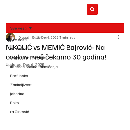
Sve vesti
Dragutin Bužić
Dec 4, 2025
3 min read
BO
Sve vesti
REC
NIKOLIĆ vs MEMIĆ Bajrović: Na
Istaknuto
ovakav meč čekamo 30 godina!
Domaća takmičenja
Updated:
Dec 6, 2025
Internacionalna takmičenja
Profi boks
Zanimljivosti
Jahorina
Boks
ra Ćirković