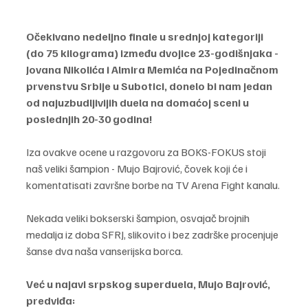
Očekivano nedeljno finale u srednjoj kategoriji 
(do 75 kilograma) između dvojice 23-godišnjaka - 
Jovana Nikolića i Almira Memića na Pojedinačnom 
prvenstvu Srbije u Subotici, donelo bi nam jedan 
od najuzbudljivijih duela na domaćoj sceni u 
poslednjih 20-30 godina!
Iza ovakve ocene u razgovoru za BOKS-FOKUS stoji 
naš veliki šampion - Mujo Bajrović, čovek koji će i 
komentatisati završne borbe na TV Arena Fight kanalu.
Nekada veliki bokserski šampion, osvajač brojnih 
medalja iz doba SFRJ, slikovito i bez zadrške procenjuje 
šanse dva naša vanserijska borca.
Već u najavi srpskog superduela, Mujo Bajrović, 
predviđa: