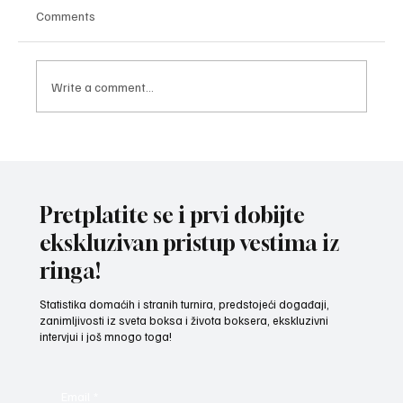
Comments
Write a comment...
ZAVRŠNI UDARAC PRIPREMA: Bokseri i
bokserke reprezentacije Srbije spremni za
izazov na Mediteranskim igrama u Tarantu
Pretplatite se i prvi dobijte
ekskluzivan pristup vestima iz
ringa!
Statistika domaćih i stranih turnira, predstojeći događaji,
zanimljivosti iz sveta boksa i života boksera, ekskluzivni
intervjui i još mnogo toga!
Email
*