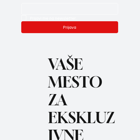
Prijavi me na newsletter.
Prijava
VAŠE
MESTO
ZA
REC
EKSKLUZ
IVNE