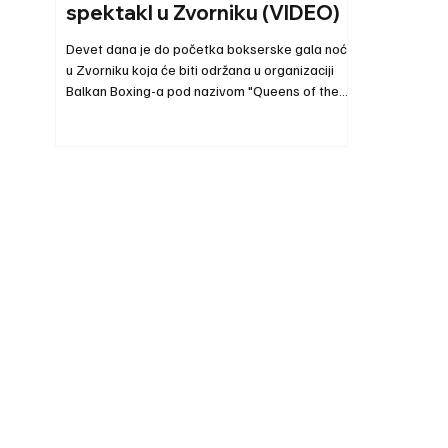
spektakl u Zvorniku (VIDEO)
Devet dana je do početka bokserske gala noći
u Zvorniku koja će biti održana u organizaciji
Balkan Boxing-a pod nazivom "Queens of the
ring". Novinari Fejsbuk stranice "Loznica grad"
kamerom su zabeležili dinamičan sparing
trening na kom su rukavice ukrstile šampionke i
reprezentativke Srbije: Sara Ćirković, Natalija
Šandrina, Kristina Kuluhova i Anastasija
Bošković. Podsetimo, u borbi večeri snage će
odmeriti naša Sara Ćirković i bokserska
Paname Sajda Moskiera. U videu pred