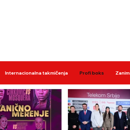
BOKS VESTI
KS
Internacionalna takmičenja
Profi boks
Zaniml