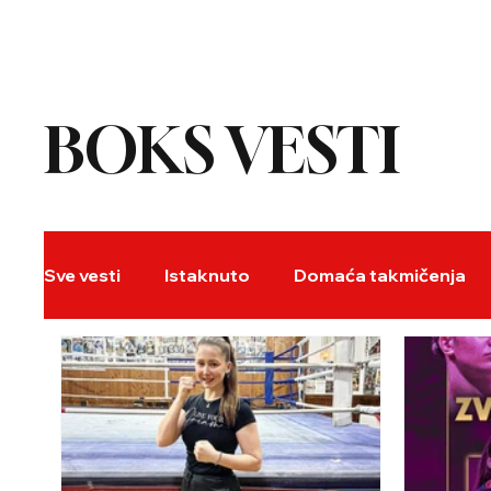
NASLOVNA
BOKS VESTI
BO
REC
Sve vesti
Istaknuto
Domaća takmičenja