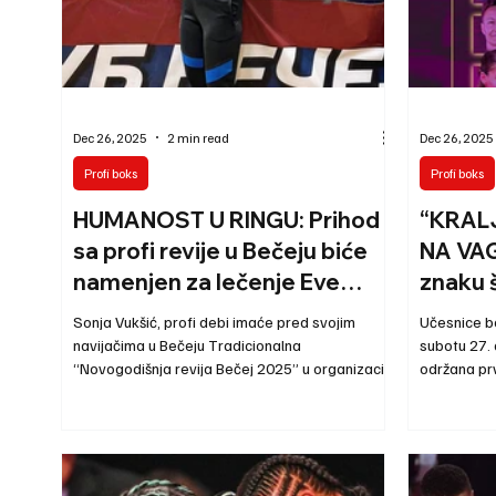
Dec 26, 2025
2 min read
Dec 26, 2025
Profi boks
Profi boks
HUMANOST U RINGU: Prihod
“KRAL
sa profi revije u Bečeju biće
NA VAG
namenjen za lečenje Eve
znaku 
Halaši
Sonja Vukšić, profi debi imaće pred svojim
Učesnice b
navijačima u Bečeju Tradicionalna
subotu 27.
“Novogodišnja revija Bečej 2025” u organizaciji
održana prv
Saveza profesionalnog boksa Srbije (SPBS)
“Balkan Box
biće održana u subotu 27. decembra sa
saveza Srbi
početkom u 18 časova u sali DTV Partizan.
Preostao j
Revija će ovoga puta da bude humanitarnog
bokserskog
karaktera. Prihod od prodatih ulaznica biće
da prethodi