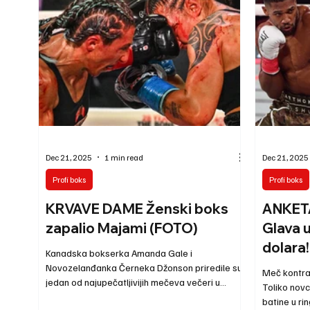
namenjen za lečenje višestruke šampionke u kik
petak, 26.
boksu i reprezentativke Srbije, Bečejke Eve
centru Zvo
Halaši. U borbi večeri u ringu će da se suoče
organizova
Petar Ba
Dec 21, 2025
1 min read
Dec 21, 2025
Profi boks
Profi boks
KRVAVE DAME Ženski boks
ANKET
zapalio Majami (FOTO)
Glava u
dolara!
Kanadska bokserka Amanda Gale i
Novozelanđanka Černeka Džonson priredile su
Meč kontrav
jedan od najupečatljivijih mečeva večeri u
Toliko novc
Kaseja centru u Majamiju, uoči spektakla Pol-
batine u ri