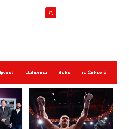
BOKS REVIJA
jivosti
Jahorina
Boks
ra Ćirković