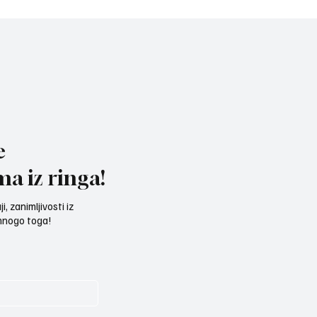
e
ma iz ringa!
, zanimljivosti iz
 mnogo toga!