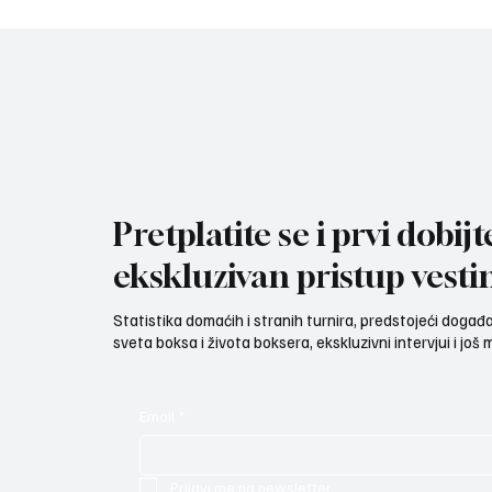
Pretplatite se i prvi dobijt
ekskluzivan pristup vesti
Statistika domaćih i stranih turnira, predstojeći događaji
sveta boksa i života boksera, ekskluzivni intervjui i još
Email
*
Prijavi me na newsletter.