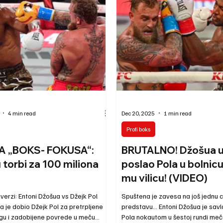
 decembra, u Sportsko-rekreativnom
objavili na portalu Arena Fight, reč
rnik, od 19:00 časova biće
bokserskom spektaklu u kojem će
no zvanično merenje svih učesnica
pojaviti čak četiri srpske repreze
4 min read
Dec 20, 2025
1 min read
Profi boks
A „BOKS- FOKUSA“:
BRUTALNO! Džošua u
 torbi za 100 miliona
poslao Pola u bolnicu
mu vilicu! (VIDEO)
erzi: Entoni Džošua vs Džejk Pol
Spuštena je zavesa na još jednu 
a je dobio Džejk Pol za pretrpljene
predstavu... Entoni Džošua je sav
ngu i zadobijene povrede u meču
Pola nokautom u šestoj rundi me