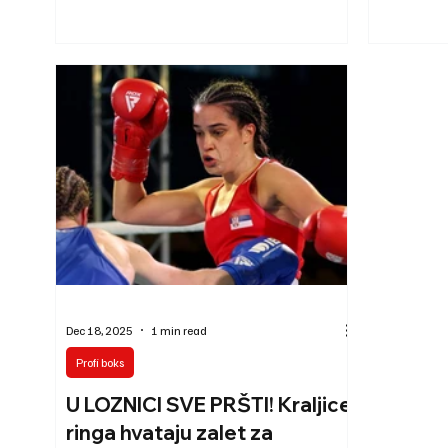
Džošua. Iako je borba bila u bantam kategoriji i
protiv Ento
bez titule, intenzitet koji su pokazale ove dve
iznos novca
dame zasenio je mnoge muške duele. Od prvog
jutjuber, n
gonga razmenjivale su žestoke udarce, a krv,
Majamiju, u
modrice i raskrvavljena lica brzo su postali
rivala, aps
neminovni deo ringa. Publika je ostala zatečena
prvaka svet
brutalnošću, ali i odlučnošću dve bok
meča Polu 
je utvrđen 
Dec 18, 2025
1 min read
Profi boks
U LOZNICI SVE PRŠTI! Kraljice
ringa hvataju zalet za