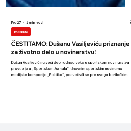
Feb 27
1 min read
Istaknuto
ČESTITAMO: Dušanu Vasiljeviću priznanje
za životno delo u novinarstvu!
Dušan Vasiljević najveći deo radnog veka u sportskom novinarstvu
proveo je u „Sportskom žurnalu“, dnevnim sportskim novinama
medijske kompanije „Politika“, posvetivši se pre svega borilačkim
sportovima. Izveštavao je sa mnoštva međunarodnih i domaćih
takmičenja, beležeći važne trenutke i događaje za istoriju sporta
Srbije. Dušan Vasiljević je, iako je otišao u penziju posle
višedecenijskog rada, ostao veran sportskom novinarstvu i
borilačkim sportovima. Aktivan je član redak