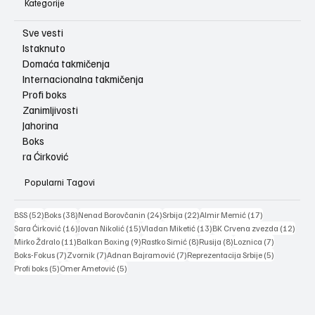
Kategorije
Sve vesti
Istaknuto
Domaća takmičenja
Internacionalna takmičenja
Profi boks
Zanimljivosti
Jahorina
Boks
ra Ćirković
Popularni Tagovi
52 posts
38 posts
24 posts
22 posts
17 posts
BSS
(52)
Boks
(38)
Nenad Borovčanin
(24)
Srbija
(22)
Almir Memić
(17)
16 posts
15 posts
13 posts
12 po
Sara Ćirković
(16)
Jovan Nikolić
(15)
Vladan Miketić
(13)
BK Crvena zvezda
(12)
11 posts
9 posts
8 posts
8 posts
7 posts
Mirko Ždralo
(11)
Balkan Boxing
(9)
Rastko Simić
(8)
Rusija
(8)
Loznica
(7)
7 posts
7 posts
7 posts
5 posts
Boks-Fokus
(7)
Zvornik
(7)
Adnan Bajramović
(7)
Reprezentacija Srbije
(5)
5 posts
5 posts
Profi boks
(5)
Omer Ametović
(5)