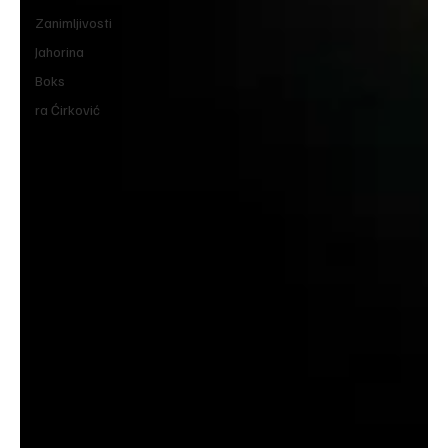
Zanimljivosti
Jahorina
Boks
ra Ćirković