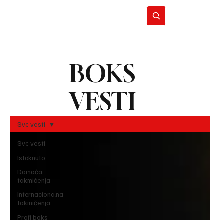
BOKS
BO
REC
VESTI
Sve vesti
Sve vesti
Istaknuto
Domaća
takmičenja
Internacionalna
takmičenja
Profi boks