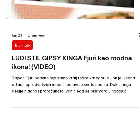
Jan 23
1 min read
Istaknuto
LUDI STIL GIPSY KINGA Fjuri kao modna
ikona! (VIDEO)
Tajson Fjuri odavno nije samo kralj teške kategorije - on je i jedna
od najnepredvidivijih modnih pojava u svetu sporta. Dok u ringu
deluje hladno i proračunato, van njega se pretvara u hodajući
spektakl boja, dezena i ekstravagancije. Šareni sakoi, leopard
uzorci, krune, naočare, svileni kompleti i outfiti koji više liče na
modne editorijale nego na pojavu jednog boksera - sve je to deo
pažljivo građenog imidža „Gypsy Kinga“. Fjuri razume da je danas
sport i šou, a njegov st