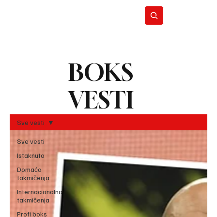
BOKS
BO
REC
VESTI
Sve vesti
Sve vesti
Istaknuto
Domaća
takmičenja
Internacionalna
takmičenja
Profi boks