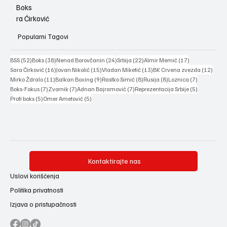
Boks
ra Ćirković
Popularni Tagovi
52 posts
38 posts
24 posts
22 posts
17 posts
BSS
(52)
Boks
(38)
Nenad Borovčanin
(24)
Srbija
(22)
Almir Memić
(17)
16 posts
15 posts
13 posts
12 po
Sara Ćirković
(16)
Jovan Nikolić
(15)
Vladan Miketić
(13)
BK Crvena zvezda
(12)
11 posts
9 posts
8 posts
8 posts
7 posts
Mirko Ždralo
(11)
Balkan Boxing
(9)
Rastko Simić
(8)
Rusija
(8)
Loznica
(7)
7 posts
7 posts
7 posts
5 posts
Boks-Fokus
(7)
Zvornik
(7)
Adnan Bajramović
(7)
Reprezentacija Srbije
(5)
5 posts
5 posts
Profi boks
(5)
Omer Ametović
(5)
Kontaktirajte nas
Uslovi korišćenja
Politika privatnosti
Izjava o pristupačnosti