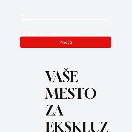
Email
*
Prijavi me na newsletter.
Prijava
VAŠE
MESTO
ZA
REC
EKSKLUZ