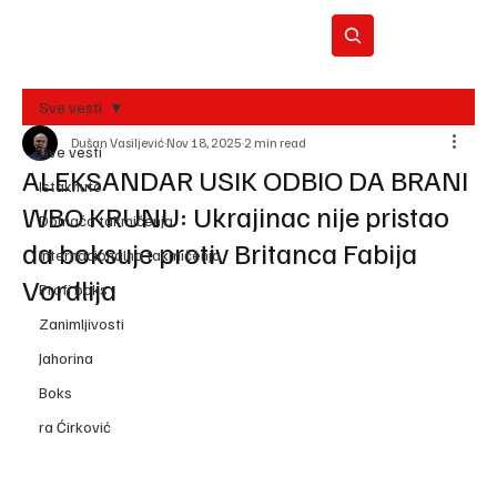
Sve vesti
Dušan Vasiljević
Nov 18, 2025
2 min read
BO
Sve vesti
REC
ALEKSANDAR USIK ODBIO DA BRANI
Istaknuto
WBO KRUNU: Ukrajinac nije pristao
Domaća takmičenja
da boksuje protiv Britanca Fabija
Internacionalna takmičenja
Vordlija
Profi boks
Zanimljivosti
Jahorina
Boks
ra Ćirković