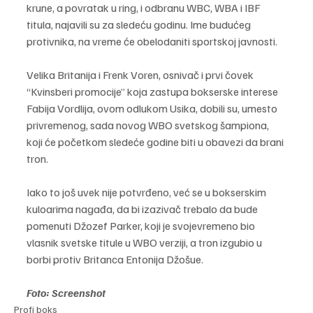
krune, a povratak u ring, i odbranu WBC, WBA i IBF 
titula, najavili su za sledeću godinu. Ime budućeg 
protivnika, na vreme će obelodaniti sportskoj javnosti.
Velika Britanija i Frenk Voren, osnivač i prvi čovek 
“Kvinsberi promocije” koja zastupa bokserske interese 
Fabija Vordlija, ovom odlukom Usika, dobili su, umesto 
privremenog, sada novog WBO svetskog šampiona, 
koji će početkom sledeće godine biti u obavezi da brani 
tron.
Iako to još uvek nije potvrđeno, već se u bokserskim 
kuloarima nagađa, da bi izazivač trebalo da bude 
pomenuti Džozef Parker, koji je svojevremeno bio 
vlasnik svetske titule u WBO verziji, a tron izgubio u 
borbi protiv Britanca Entonija Džošue.
Foto: Screenshot
Profi boks