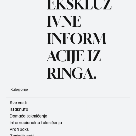
BO
EKSKLUZ
IVNE
INFORM
ACIJE IZ
RINGA.
Kategorije
Sve vesti
Istaknuto
Domaća takmičenja
Internacionalna takmičenja
Profi boks
Zanimljivosti