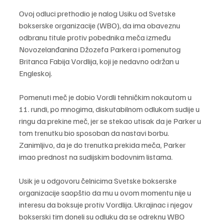
Ovoj odluci prethodio je nalog Usiku od Svetske 
bokserske organizacije (WBO), da ima obaveznu 
odbranu titule protiv pobednika meča između 
Novozelanđanina Džozefa Parkera i pomenutog 
Britanca Fabija Vordlija, koji je nedavno održan u 
Engleskoj.
Pomenuti meč je dobio Vordli tehničkim nokautom u 
11. rundi, po mnogima, diskutabilnom odlukom sudije u 
ringu da prekine meč, jer se stekao utisak da je Parker u 
tom trenutku bio sposoban da nastavi borbu. 
Zanimljivo, da je do trenutka prekida meča, Parker 
imao prednost na sudijskim bodovnim listama.
Usik je u odgovoru čelnicima Svetske bokserske 
organizacije saopštio da mu u ovom momentu nije u 
interesu da boksuje protiv Vordlija. Ukrajinac i njegov 
bokserski tim doneli su odluku da se odreknu WBO 