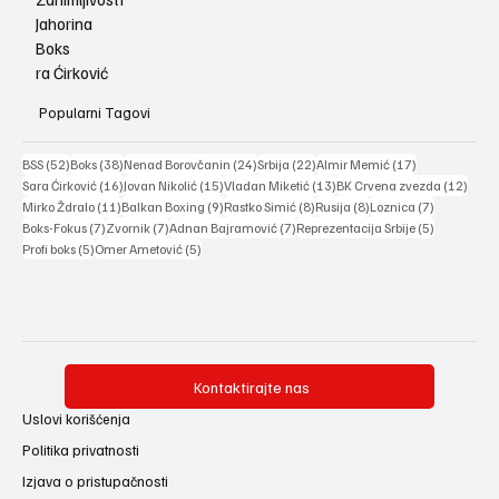
Jahorina
Boks
ra Ćirković
Popularni Tagovi
52 posts
38 posts
24 posts
22 posts
17 posts
BSS
(52)
Boks
(38)
Nenad Borovčanin
(24)
Srbija
(22)
Almir Memić
(17)
16 posts
15 posts
13 posts
12 po
Sara Ćirković
(16)
Jovan Nikolić
(15)
Vladan Miketić
(13)
BK Crvena zvezda
(12)
11 posts
9 posts
8 posts
8 posts
7 posts
Mirko Ždralo
(11)
Balkan Boxing
(9)
Rastko Simić
(8)
Rusija
(8)
Loznica
(7)
7 posts
7 posts
7 posts
5 posts
Boks-Fokus
(7)
Zvornik
(7)
Adnan Bajramović
(7)
Reprezentacija Srbije
(5)
5 posts
5 posts
Profi boks
(5)
Omer Ametović
(5)
Kontaktirajte nas
Uslovi korišćenja
Politika privatnosti
Izjava o pristupačnosti