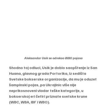
Aleksandar Usik se odrekao WBO pojasa
Shodno toj odluci, Usik je dobio saopštenje iz San 
Huana, glavnog grada Portorika, iz sedišta 
Svetske bokserske organizacije, da mu je oduzet 
šampinski pojas, pa Ukrajinic više nije 
neprikosnoveni vladar teške kategorije, u 
bokserskoj eri četiri priznate svetske krune 
(WBC, WBA, IBF i WBO).