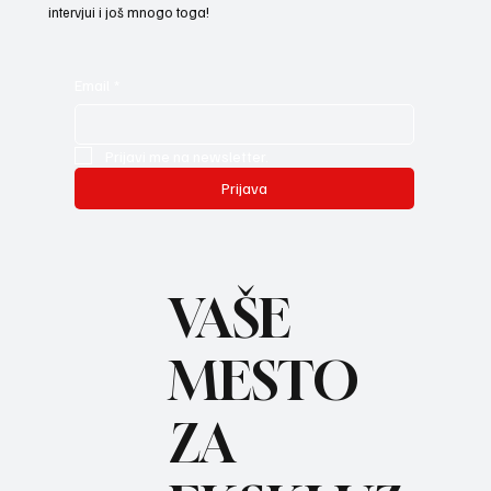
intervjui i još mnogo toga!
Email
*
Prijavi me na newsletter.
Prijava
VAŠE
MESTO
ZA
REC