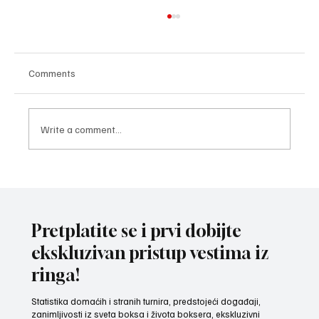
Comments
Write a comment...
NOVI SPEKLTAKL U LOŽIONICI: Leo
Cvitanović će da boksuje protiv Kolumbijca
koji se borio s Almirom Memićem
Pretplatite se i prvi dobijte
ekskluzivan pristup vestima iz
ringa!
Statistika domaćih i stranih turnira, predstojeći događaji,
zanimljivosti iz sveta boksa i života boksera, ekskluzivni