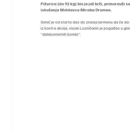
Pižurica (do 92 kg) bio je još brži, primoravši s
iskušenja Moldavca Miraba Drumea.
Simić je od starta dao do znanja Jermenu da će da 
iz kontra akcija, visoki Lozničanin je pogađao u gl
“dalekometnih bombi”.