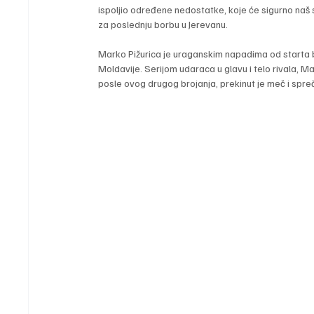
ispoljio određene nedostatke, koje će sigurno naš s
za poslednju borbu u Jerevanu.
Marko Pižurica je uraganskim napadima od starta 
Moldavije. Serijom udaraca u glavu i telo rivala, M
posle ovog drugog brojanja, prekinut je meč i spre