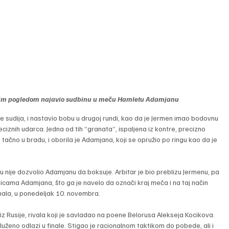
oštrim pogledom najavio sudbinu u meču Hamletu Adamjanu
e sudija, i nastavio bobu u drugoj rundi, kao da je Jermen imao bodovnu 
eciznih udarca. Jedna od tih “granata”, ispaljena iz kontre, precizno 
tačno u bradu, i oborila je Adamjana, koji se opružio po ringu kao da je 
ngu nije dozvolio Adamjanu da boksuje. Arbitar je bio preblizu Jermenu, pa 
cama Adamjana, što ga je navelo da označi kraj meča i na taj način 
nala, u ponedeljak 10. novembra.
iz Rusije, rivala koji je savladao na poene Belorusa Alekseja Kocikova. 
luženo odlazi u finale. Stigao je racionalnom taktikom do pobede, ali i 