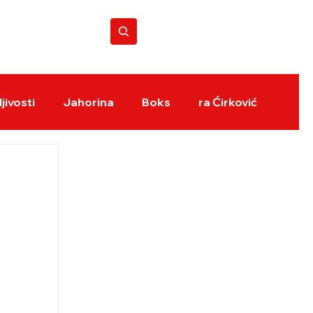
BOKS REVIJA
jivosti
Jahorina
Boks
ra Ćirković