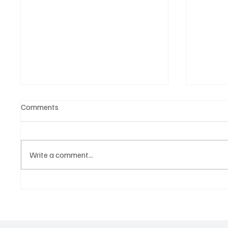
Comments
Write a comment...
ČESTITKE! BK Vukovi sa Drine
TROFEJ
osvojio dva zlata na
LOZNIČ
Otvorenom prvenstvu Češke
najbolj
„Vojvo