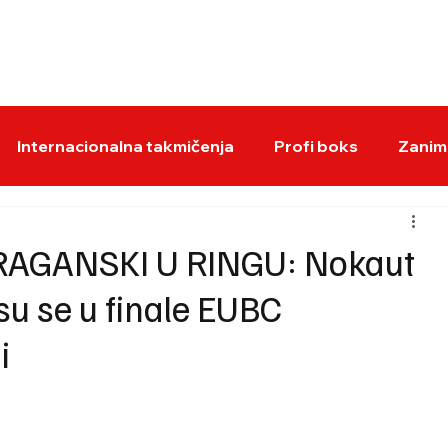
BOKS VESTI
KS
Internacionalna takmičenja
Profi boks
Zaniml
AGANSKI U RINGU: Nokaut
su se u finale EUBC
i