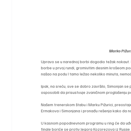
Marko Pižuri
Upravo se u narednoj borbi dogodio težak nokaut. Pi
borbe u prvoj rundi, gromivitim desnim krošeom po
našao na podu I tamo ležao nekoliko minuta, nemo
Ipak, na sreću, sve se dobro završilo, Simonjan se 
osposobili da prisustvuje zvaničnom proglašenju 
Našem trenerskom štabu i Marku Pižurici, preostaje
Ermakova i Simonjana i pronađu rešenja kako da
U kasnom popodnevnom programu u ring će da uđe na
finale boriće se protiv Jegora Kozorezova iz Rusije.