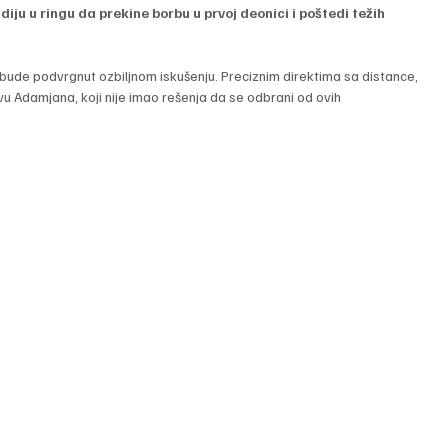
udiju u ringu da prekine borbu u prvoj deonici i poštedi težih 
bude podvrgnut ozbiljnom iskušenju. Preciznim direktima sa distance, 
avu Adamjana, koji nije imao rešenja da se odbrani od ovih 