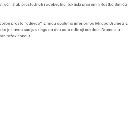
tručni štab prostudirati i adekvatno, taktički pripremiti Rastka Simića 
borbe prosto “oduvao” iz ringa apolutno inferiornog Miraba Drumea iz 
arko je naveo sudiju u ringu da dva puta odbroji nokdaun Drumeu, a 
čen težak nokaut.