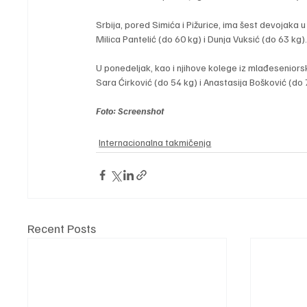
Srbija, pored Simića i Pižurice, ima šest devojaka u
Milica Pantelić (do 60 kg) i Dunja Vuksić (do 63 kg)
U ponedeljak, kao i njihove kolege iz mlađeseniors
Sara Ćirković (do 54 kg) i Anastasija Bošković (do 
Foto: Screenshot
Internacionalna takmičenja
Recent Posts