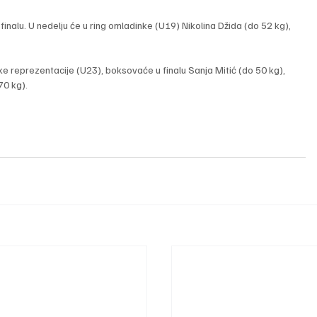
 finalu. U nedelju će u ring omladinke (U19) Nikolina Džida (do 52 kg), 
.
ke reprezentacije (U23), boksovaće u finalu Sanja Mitić (do 50 kg), 
70 kg).