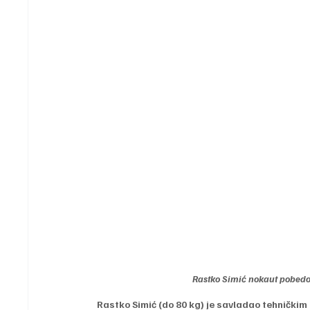
Rastko Simić nokaut pobedo
Rastko Simić (do 80 kg) je savladao tehnički