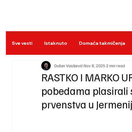
NASLOVNA
BO
Sve vesti
Istaknuto
Domaća takmičenja
REC
Dušan Vasiljević
Nov 8, 2025
2 min read
RASTKO I MARKO UR
pobedama plasirali 
prvenstva u Jermenij