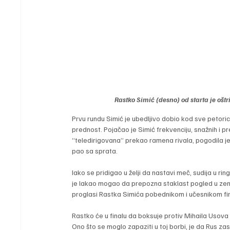
Rastko Simić (desno) od starta je 
Prvu rundu Simić je ubedljivo dobio kod sve petoric
prednost. Pojačao je Simić frekvenciju, snažnih i pr
“teledirigovana” prekao ramena rivala, pogodila je 
pao sa sprata.
Iako se pridigao u želji da nastavi meč, sudija u ri
je lakao mogao da prepozna staklast pogled u zeni
proglasi Rastka Simića pobednikom i učesnikom fi
Rastko će u finalu da boksuje protiv Mihaila Usova 
Ono što se moglo zapaziti u toj borbi, je da Rus zas