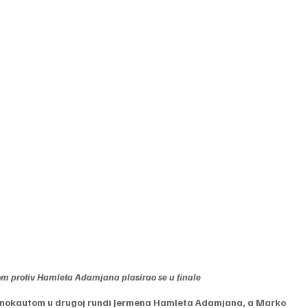
m protiv Hamleta Adamjana plasirao se u finale 
m nokautom u drugoj rundi Jermena Hamleta Adamjana, a Marko 