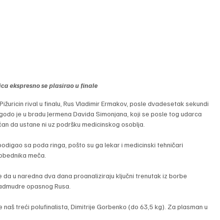
ca ekspresno se plasirao u finale
žuricin rival u finalu, Rus Vladimir Ermakov, posle dvadesetak sekundi 
godo je u bradu Jermena Davida Simonjana, koji se posle tog udarca 
ćan da ustane ni uz podršku medicinskog osoblja.
podigao sa poda ringa, pošto su ga lekar i medicinski tehničari 
pobednika meča.
 da u naredna dva dana proanaliziraju ključni trenutak iz borbe 
 nadmudre opasnog Rusa.
š treći polufinalista, Dimitrije Gorbenko (do 63,5 kg). Za plasman u 