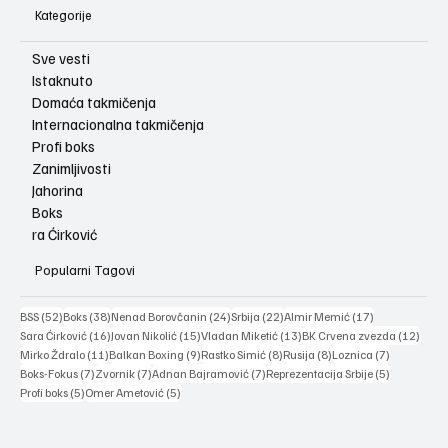
Kategorije
Sve vesti
Istaknuto
Domaća takmičenja
Internacionalna takmičenja
Profi boks
Zanimljivosti
Jahorina
Boks
ra Ćirković
Popularni Tagovi
52 posts
38 posts
24 posts
22 posts
17 posts
BSS
(52)
Boks
(38)
Nenad Borovčanin
(24)
Srbija
(22)
Almir Memić
(17)
16 posts
15 posts
13 posts
12 po
Sara Ćirković
(16)
Jovan Nikolić
(15)
Vladan Miketić
(13)
BK Crvena zvezda
(12)
11 posts
9 posts
8 posts
8 posts
7 posts
Mirko Ždralo
(11)
Balkan Boxing
(9)
Rastko Simić
(8)
Rusija
(8)
Loznica
(7)
7 posts
7 posts
7 posts
5 posts
Boks-Fokus
(7)
Zvornik
(7)
Adnan Bajramović
(7)
Reprezentacija Srbije
(5)
5 posts
5 posts
Profi boks
(5)
Omer Ametović
(5)