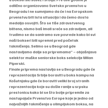
odlično organizovano Svetsko prvenstvo u 
Beogradu i ne sumnjamo da će i na Evropskom 
prvenstvu biti ista situacija i da ćemo dosta 
medalja osvojiti. Što se tiše zdravstvenog 
biltena, nismo baš imali sreće sa zdravljem, ali 
trudimo se da saniramo sve povrede kako bi svi 
naši bokseri bili spremni pred početak 
takmičenja. Selimo se u Beograd gde 
nastavljamo dalje sa pripremama” – objašnjava 
selektor muške seniorske boks selekcije Milan 
Piperski.
Finale priprema nastavlja se u Beogradu gde će 
reprezentacija Srbije boraviti u boks kampu na 
Košutnjaku gde će boraviti veliki broj stranih 
reprezentacija koje su došle ranije u srpsku 
prestonicu kako bi se što bolje pripremile za 
nastupajuće Prvenstvo Evrope koje je jedno od 
najvažnijih takmičenja u olimpijskom boksu, na 