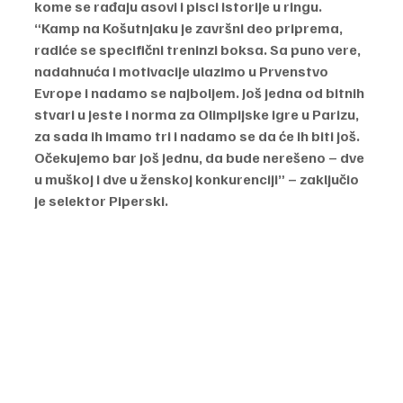
kome se rađaju asovi i pisci istorije u ringu.
“Kamp na Košutnjaku je završni deo priprema, 
radiće se specifični treninzi boksa. Sa puno vere, 
nadahnuća i motivacije ulazimo u Prvenstvo 
Evrope i nadamo se najboljem. Još jedna od bitnih 
stvari u jeste i norma za Olimpijske igre u Parizu, 
za sada ih imamo tri i nadamo se da će ih biti još. 
Očekujemo bar još jednu, da bude nerešeno – dve 
u muškoj i dve u ženskoj konkurenciji” – zaključio 
je selektor Piperski. 