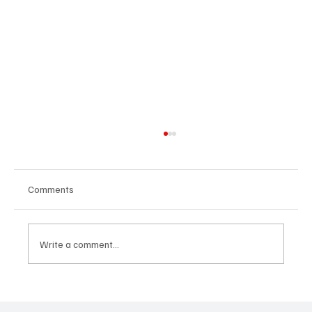
Comments
Write a comment...
POZNATI AKTERI MEČA VEČERI U LOŽIONICI:
Veljko Ražnatović protiv Rozmena Brita iz