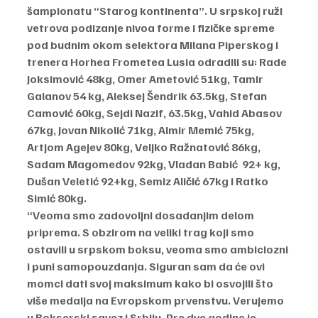
šampionatu “Starog kontinenta”. U srpskoj ruži 
vetrova podizanje nivoa forme i fizičke spreme 
pod budnim okom selektora Milana Piperskog i 
trenera Horhea Frometea Lusia odradili su: Rade 
Joksimović 48kg, Omer Ametović 51kg, Tamir 
Galanov 54 kg, Aleksej Šendrik 63.5kg, Stefan 
Camović 60kg, Sejdi Nazif, 63.5kg, Vahid Abasov 
67kg, Jovan Nikolić 71kg, Almir Memić 75kg, 
Artjom Agejev 80kg, Veljko Ražnatović 86kg, 
Sadam Magomedov 92kg, Vladan Babić  92+ kg, 
Dušan Veletić 92+kg, Semiz Aličić 67kg i Ratko 
Simić 80kg.
“Veoma smo zadovoljni dosadanjim delom 
priprema. S obzirom na veliki trag koji smo 
ostavili u srpskom boksu, veoma smo ambiciozni 
i puni samopouzdanja. Siguran sam da će ovi 
momci dati svoj maksimum kako bi osvojili što 
više medalja na Evropskom prvenstvu. Verujemo 
u Bokserski savez i Srbiju. Pre dve godine je 