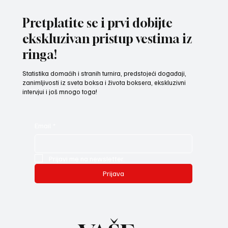
Venecule
Pretplatite se i prvi dobijte
ekskluzivan pristup vestima iz
ringa!
Statistika domaćih i stranih turnira, predstojeći događaji,
zanimljivosti iz sveta boksa i života boksera, ekskluzivni
intervjui i još mnogo toga!
Email
*
Prijavi me na newsletter.
Prijava