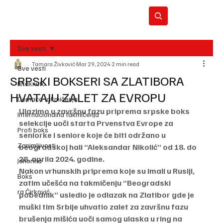
Sve vesti
Tamara Živković
Mar 29, 2024
2 min read
BO
Sve vesti
REC
SRPSKI BOKSERI SA ZLATIBORA
Istaknuto
HVATAJU ZALET ZA EVROPU
Domaća takmičenja
Ulazimo u završnu fazu priprema srpske boks 
Internacionalna takmičenja
selekcije uoči starta Prvenstva Evrope za 
Profi boks
seniorke i seniore koje će biti održano u 
Zanimljivosti
beogradskoj hali “Aleksandar Nikolić” od 18. do 
28. aprila 2024. godine.
Jahorina
Nakon vrhunskih priprema koje su imali u Rusiji, 
Boks
zatim učešća na takmičenju “Beogradski 
ra Ćirković
pobednik” usledio je odlazak na Zlatibor gde je 
muški tim Srbije uhvatio zalet za završnu fazu 
brušenja mišića uoči samog ulaska u ring na 