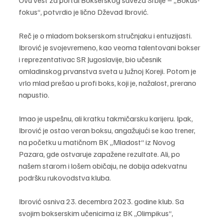
fokus“, potvrdio je lično Dževad Ibrović.
Reč je o mladom bokserskom stručnjaku i entuzijasti. 
Ibrović je svojevremeno, kao veoma talentovani bokser 
i reprezentativac SR Jugoslavije, bio učesnik 
omladinskog prvanstva sveta u Južnoj Koreji. Potom je 
vrlo mlad prešao u profi boks, koji je, nažalost, prerano 
napustio.
Imao je uspešnu, ali kratku takmičarsku karijeru. Ipak, 
Ibrović je ostao veran boksu, angažujući se kao trener, 
na početku u matičnom BK „Mladost“ iz Novog 
Pazara, gde ostvaruje zapažene rezultate. Ali, po 
našem starom i lošem običaju, ne dobija adekvatnu 
podršku rukovodstva kluba.
Ibrović osniva 23. decembra 2023. godine klub. Sa 
svojim bokserskim učenicima iz BK „Olimpikus“, 