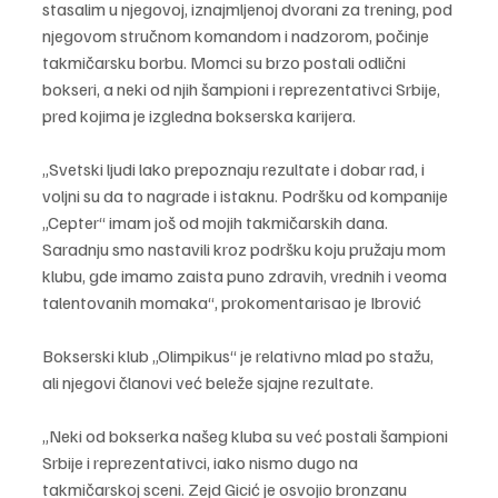
stasalim u njegovoj, iznajmljenoj dvorani za trening, pod 
njegovom stručnom komandom i nadzorom, počinje 
takmičarsku borbu. Momci su brzo postali odlični 
bokseri, a neki od njih šampioni i reprezentativci Srbije, 
pred kojima je izgledna bokserska karijera.
„Svetski ljudi lako prepoznaju rezultate i dobar rad, i 
voljni su da to nagrade i istaknu. Podršku od kompanije 
„Cepter“ imam još od mojih takmičarskih dana. 
Saradnju smo nastavili kroz podršku koju pružaju mom 
klubu, gde imamo zaista puno zdravih, vrednih i veoma 
talentovanih momaka“, prokomentarisao je Ibrović
Bokserski klub „Olimpikus“ je relativno mlad po stažu, 
ali njegovi članovi već beleže sjajne rezultate.
„Neki od bokserka našeg kluba su već postali šampioni 
Srbije i reprezentativci, iako nismo dugo na 
takmičarskoj sceni. Zejd Gicić je osvojio bronzanu 