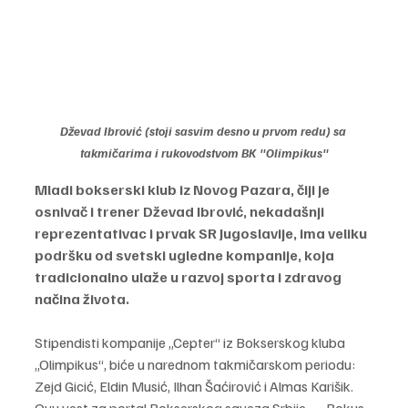
Dževad Ibrović (stoji sasvim desno u prvom redu) sa 
takmičarima i rukovodstvom BK "Olimpikus"
Mladi bokserski klub iz Novog Pazara, čiji je 
osnivač i trener Dževad Ibrović, nekadašnji 
reprezentativac i prvak SR Jugoslavije, ima veliku 
podršku od svetski ugledne kompanije, koja 
tradicionalno ulaže u razvoj sporta i zdravog 
načina života.
Stipendisti kompanije „Cepter“ iz Bokserskog kluba 
„Olimpikus“, biće u narednom takmičarskom periodu: 
Zejd Gicić, Eldin Musić, Ilhan Šaćirović i Almas Karišik. 
Ovu vest za portal Bokserskog saveza Srbije – „Bokus-