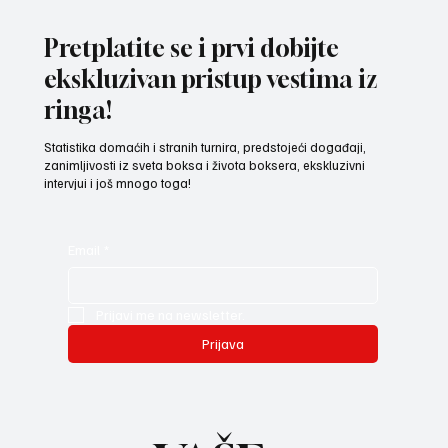
bokserke reprezentacije Srbije spremni za
izazov na Mediteranskim igrama u Tarantu
Pretplatite se i prvi dobijte
ekskluzivan pristup vestima iz
ringa!
Statistika domaćih i stranih turnira, predstojeći događaji,
zanimljivosti iz sveta boksa i života boksera, ekskluzivni
intervjui i još mnogo toga!
Email
*
Prijavi me na newsletter.
Prijava