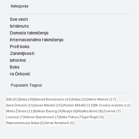
Kategorije
Sve vesti
Istaknuto
Domaća takmičenja
Internacionalna takmičenja
Profi boks
Zanimljivosti
Jahorina
Boks
ra Ćirković
Popularni Tagovi
52 posts
38 posts
24 posts
22 posts
17 posts
BSS
(52)
Boks
(38)
Nenad Borovčanin
(24)
Srbija
(22)
Almir Memić
(17)
16 posts
15 posts
13 posts
12 po
Sara Ćirković
(16)
Jovan Nikolić
(15)
Vladan Miketić
(13)
BK Crvena zvezda
(12)
11 posts
9 posts
8 posts
8 posts
7 posts
Mirko Ždralo
(11)
Balkan Boxing
(9)
Rusija
(8)
Rastko Simić
(8)
Zvornik
(7)
7 posts
7 posts
7 posts
5 posts
Loznica
(7)
Adnan Bajramović
(7)
Boks-Fokus
(7)
Igor Rogić
(5)
5 posts
5 posts
Reprezentacija Srbije
(5)
Omer Ametović
(5)