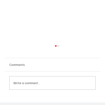
Comments
Write a comment...
ZAVRŠNI UDARAC PRIPREMA: Bokseri i