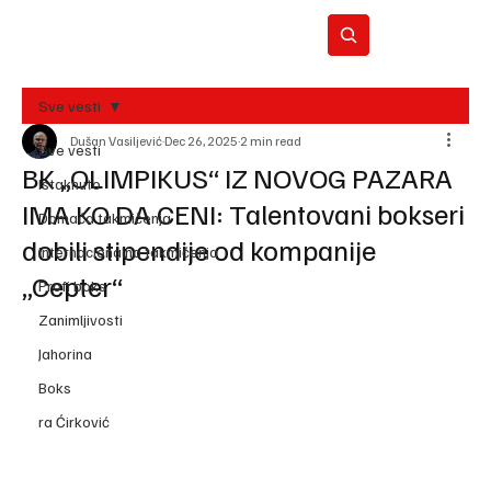
Sve vesti
Dušan Vasiljević
Dec 26, 2025
2 min read
BO
Sve vesti
REC
BK „OLIMPIKUS“ IZ NOVOG PAZARA
Istaknuto
IMA KO DA CENI: Talentovani bokseri
Domaća takmičenja
dobili stipendije od kompanije
Internacionalna takmičenja
„Cepter“
Profi boks
Zanimljivosti
Jahorina
Boks
ra Ćirković