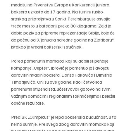
medalju na Prvenstvu Evrope u konkurenciji juniora, 
boksera uzrasta do 17 godina. Na turniru rusko-
srpskog prijateljstva u Sankt Perersburgu je osvojio 
treće mesto u kategoriji preko 80 kilograma. Zejd je 
dobio poziv za pripreme reprezentacije Srbije, koje će 
da počnu od 9. januara naredne godine na Zlatiboru“, 
istakao je vredni bokserski stručnjak.
Pored pomenutih momaka, koji su dobili stipendije 
kompanije „Cepter“, Ibrović je pomenuo još dvojicu 
darovitih mladih boksera, Darisa Fakovića i Dimitrija 
Timotijevića. Oni su ove godine, kao i četvorica 
pomenutih stipendista, učestvovali gotovo na svim 
važnijim domaćim i regionalnim takmičenjima i beležili 
odlične rezultate.
Pred BK „Olimpikus“ je lepa bokserska budućnost, u to 
nema sumnje. Pre svega zbog darovitih momaka koji 
treniraju i takmiče se za ovaj mladi novopazarski klub. 