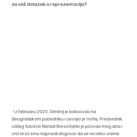
za vaš dolazak u reprezentaciju?
- U februaru 2025. Dimitrij je boksovao na 
Beogradskom pobedniku i osvojio je trofej. Predsednik 
vašeg Saveza Nenad Borovčanin je pozvao mog sina i 
vrlo brzo smo napravili dogovor da se na neko vreme 