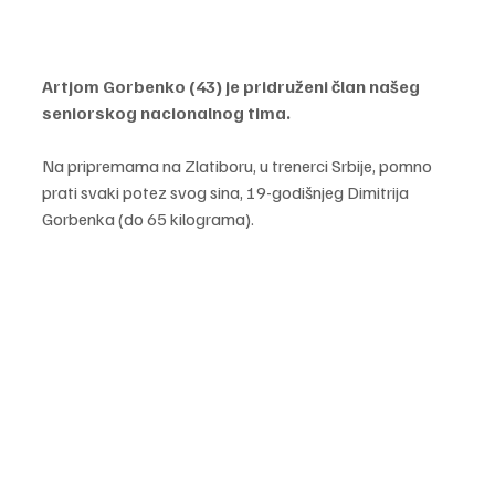
Artjom Gorbenko (43) je pridruženi član našeg 
seniorskog nacionalnog tima. 
Na pripremama na Zlatiboru, u trenerci Srbije, pomno 
prati svaki potez svog sina, 19-godišnjeg Dimitrija 
Gorbenka (do 65 kilograma).