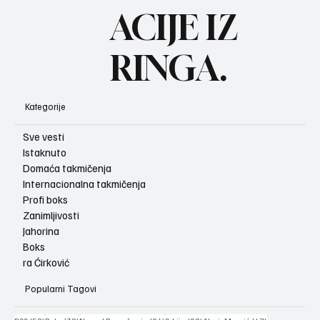
ACIJE IZ
RINGA.
Kategorije
Sve vesti
Istaknuto
Domaća takmičenja
Internacionalna takmičenja
Profi boks
Zanimljivosti
Jahorina
Boks
ra Ćirković
Popularni Tagovi