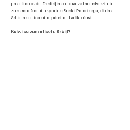
preselimo ovde. Dimitrij ima obaveze i na univerzitetu 
za menadžment u sportu u Sankt Peterburgu, ali dres 
Srbije mu je trenutno prioritet. I velika čast. 
Kakvi su vam utisci o Srbiji?