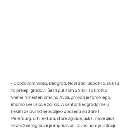
- Obožavam Srbiju. Beograd, Novi Sad, Subotica, sve su 
to prelepi gradovi. Šesti put sam u Srbiji za kratko 
vreme. Smešteni smo na Avali, priroda je tamo lepa, 
imamo sve uslove za rad. A centar Beograda me u 
nekim delovima neodoljivo podseća na Sankt 
Peterburg: arhitektura, stare zgrade, uske i male ulice... 
Hram Svetog Save je impresivan. Divno nam je u Srbiji.