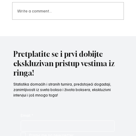
Write a comment...
ZAVRŠNI UDARAC PRIPREMA: Bokseri i
bokserke reprezentacije Srbije spremni za
izazov na Mediteranskim igrama u Tarantu
Pretplatite se i prvi dobijte
ekskluzivan pristup vestima iz
ringa!
Statistika domaćih i stranih turnira, predstojeći događaji,
zanimljivosti iz sveta boksa i života boksera, ekskluzivni
intervjui i još mnogo toga!
Email
*
Prijavi me na newsletter.