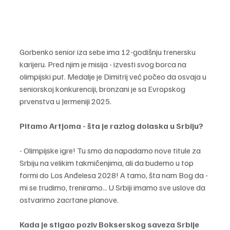
Gorbenko senior iza sebe ima 12-godišnju trenersku 
karijeru. Pred njim je misija - izvesti svog borca na 
olimpijski put. Medalje je Dimitrij već počeo da osvaja u 
seniorskoj konkurenciji, bronzani je sa Evropskog 
prvenstva u Jermeniji 2025.
Pitamo Artjoma - šta je razlog dolaska u Srbiju?
- Olimpijske igre! Tu smo da napadamo nove titule za 
Srbiju na velikim takmičenjima, ali da budemo u top 
formi do Los Anđelesa 2028! A tamo, šta nam Bog da - 
mi se trudimo, treniramo... U Srbiji imamo sve uslove da 
ostvarimo zacrtane planove. 
Kada je stigao poziv Bokserskog saveza Srbije 