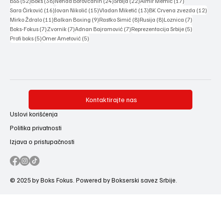
52 posts
38 posts
24 posts
22 posts
17 posts
BSS
(52)
Boks
(38)
Nenad Borovčanin
(24)
Srbija
(22)
Almir Memić
(17)
16 posts
15 posts
13 posts
12 po
Sara Ćirković
(16)
Jovan Nikolić
(15)
Vladan Miketić
(13)
BK Crvena zvezda
(12)
11 posts
9 posts
8 posts
8 posts
7 posts
Mirko Ždralo
(11)
Balkan Boxing
(9)
Rastko Simić
(8)
Rusija
(8)
Loznica
(7)
7 posts
7 posts
7 posts
5 posts
Boks-Fokus
(7)
Zvornik
(7)
Adnan Bajramović
(7)
Reprezentacija Srbije
(5)
5 posts
5 posts
Profi boks
(5)
Omer Ametović
(5)
Kontaktirajte nas
Uslovi korišćenja
Politika privatnosti
Izjava o pristupačnosti
© 2025 by Boks Fokus. Powered by Bokserski savez Srbije.