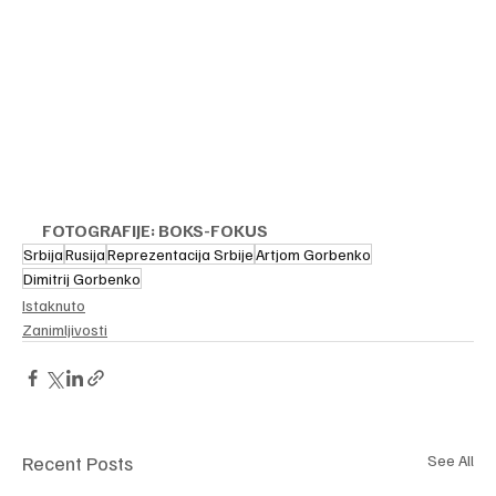
FOTOGRAFIJE: BOKS-FOKUS
Srbija
Rusija
Reprezentacija Srbije
Artjom Gorbenko
Dimitrij Gorbenko
Istaknuto
Zanimljivosti
Recent Posts
See All